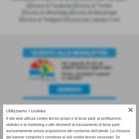
close
Utilizziamo i cookies
Il sito web utilizza cookie tecnici propri e di terze parti, di profilazione,
Associazione Calabria Excellent ETS
statistici e di marketing o altri strumenti di tracciamento di terze parti,
esclusivamente previa acquisizione del consenso dell'utente. La chiusura
Via Alcide De Gasperi, 5
del banner comporta il consenso ai soli cookie tecnici necessari. Se