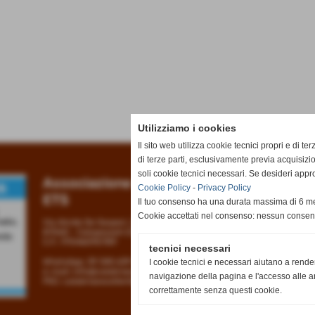
Utilizziamo i cookies
Il sito web utilizza cookie tecnici propri e di ter
di terze parti, esclusivamente previa acquisiz
soli cookie tecnici necessari. Se desideri appr
Associazione Calabria Excellent
Segui
Cookie Policy
-
Privacy Policy
ETS
Il tuo consenso ha una durata massima di 6 me
Cookie accettati nel consenso: nessun conse
Via Alcide De Gasperi, 5
87060 - Calopezzati (CS)
C.F.: 97046090789
tecnici necessari
WhatsApp: 39 345 639 0573
I cookie tecnici e necessari aiutano a rende
e-mail: info@calabriaexcellent.it
navigazione della pagina e l'accesso alle ar
PEC: calabriaexcellent@pec.it
correttamente senza questi cookie.